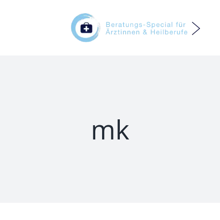
Themenspecial – Abfindung
Themenspecial – Schenken / Vererben
mk
Themenspecial – Trennung / Scheidun
Ärztinnen und Heilberufe
Wer wir sind