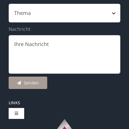
Nachricht
Senden
LINKS
Toggle
Navigation
Carola Schönherr | Coaching & Beratung