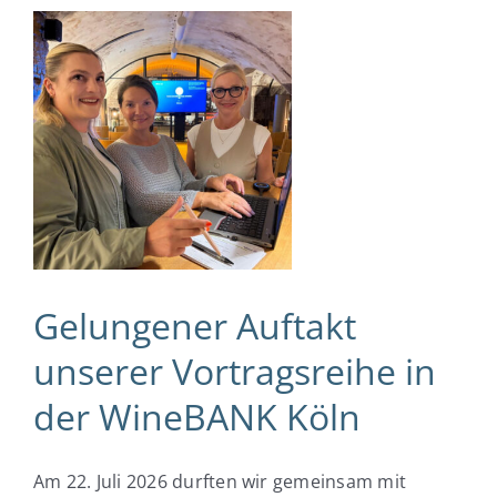
Was wir für Sie tun
Wie wir arbeiten
e
Was unsere Kunden sagen
Wo kann ich mich bewerben
Gelungener Auftakt
unserer Vortragsreihe in
der WineBANK Köln
Am 22. Juli 2026 durften wir gemeinsam mit