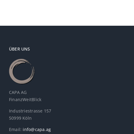
NK
Depot
ÜBER UNS
CAPA AG
FinanzWeitBlick
Industriestrasse 157
50999 Köln
Email:
info@capa.ag