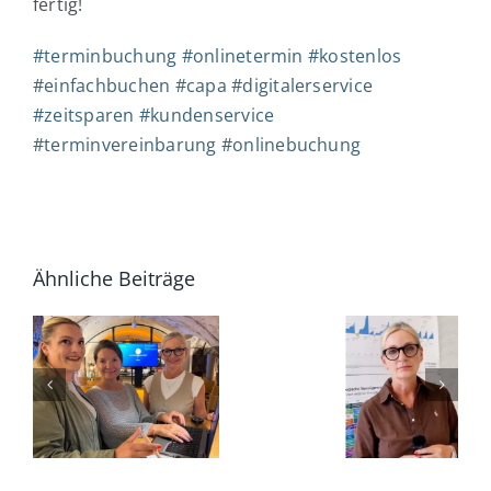
fertig!
#
terminbuchung
#
onlinetermin
#
kostenlos
#
einfachbuchen
#
capa
#
digitalerservice
#
zeitsparen
#
kundenservice
#
terminvereinbarung
#
onlinebuchung
ner
Ähnliche Beiträge
CAPA
Jetzt
Lounge:
reihe
Beratungsgespräch
Das neue
buchen!
Altersvors