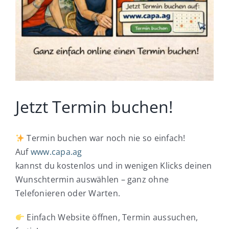
Was wir für Sie tun
Wie wir arbeiten
Was unsere Kunden sagen
Jetzt Termin buchen!
Wo kann ich mich bewerben
Termin buchen war noch nie so einfach!
Auf
www.capa.ag
kannst du kostenlos und in wenigen Klicks deinen
Wunschtermin auswählen – ganz ohne
Telefonieren oder Warten.
Einfach Website öffnen, Termin aussuchen,