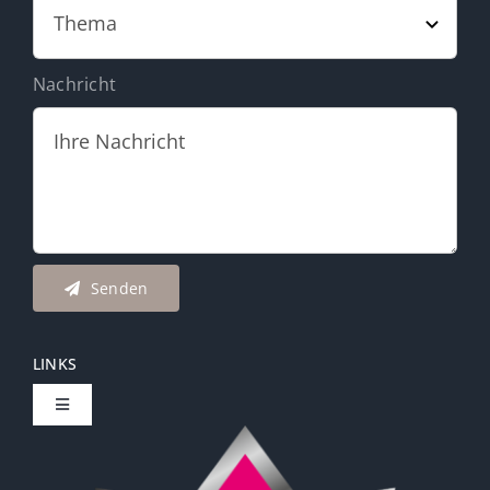
Nachricht
Senden
LINKS
Toggle
Navigation
Carola Schönherr | Coaching & Beratung