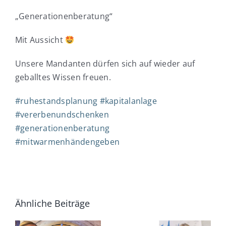
„Generationenberatung“
Mit Aussicht
Unsere Mandanten dürfen sich auf wieder auf
geballtes Wissen freuen.
#
ruhestandsplanung
#
kapitalanlage
#
vererbenundschenken
#
generationenberatung
#
mitwarmenhändengeben
ner
Ähnliche Beiträge
CAPA