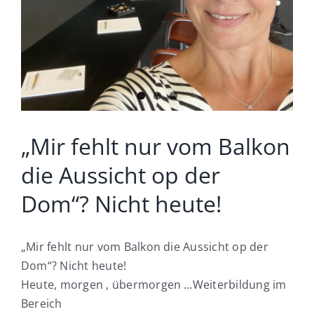
Was wir für Sie tun
Wie wir arbeiten
Was unsere Kunden sagen
„Mir fehlt nur vom Balkon
Wo kann ich mich bewerben
die Aussicht op der
Dom“? Nicht heute!
„Mir fehlt nur vom Balkon die Aussicht op der
Dom“? Nicht heute!
Heute, morgen , übermorgen …Weiterbildung im
Bereich