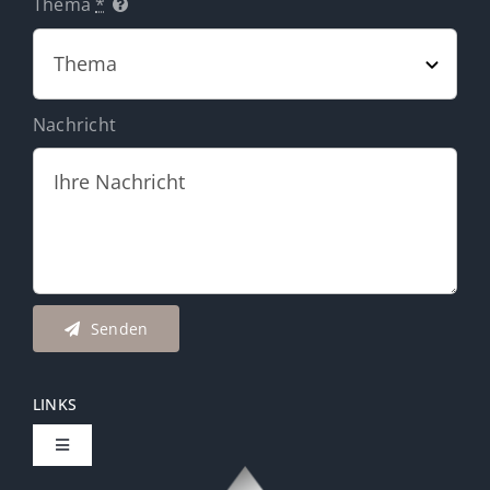
Thema
*
Nachricht
Senden
LINKS
Toggle
Navigation