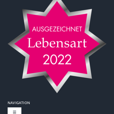
Carola Schönherr | Coaching & Beratung
H+H Immobilien Köln
MAIESTAS Vermögensmanagement AG
Gut Nazareth Düren
NAVIGATION