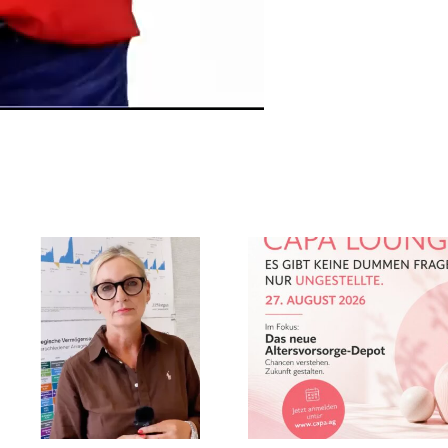
CAPA Lounge:
Jetzt zu
Das neue
Loung
Altersvorsorge-
27.08.
Depot
anmel