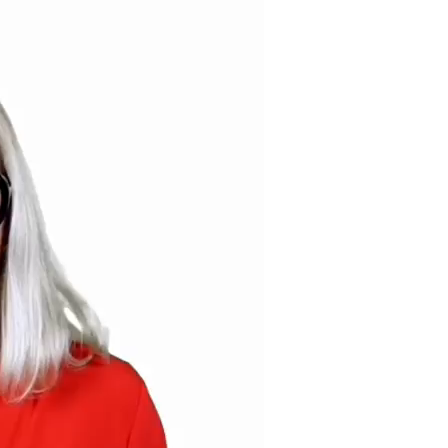
FinanzWeitBlick unterwegs
Was wir für Sie tun
Wie wir arbeiten
Was unsere Kunden sagen
Wo kann ich mich bewerben