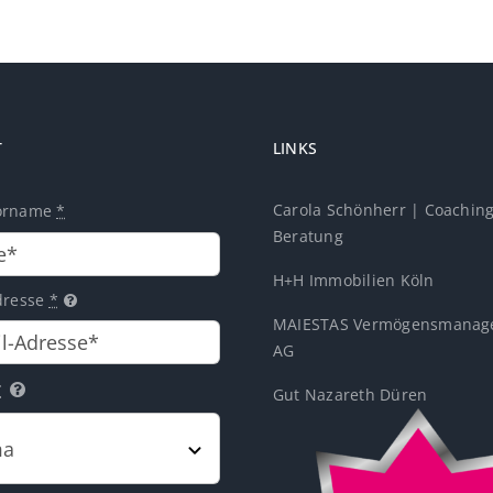
T
LINKS
Carola Schönherr | Coachin
orname
*
Beratung
H+H Immobilien Köln
dresse
*
MAIESTAS Vermögensmanag
AG
*
Gut Nazareth Düren