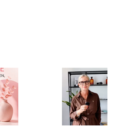
r CAPA
e am
2026
den!