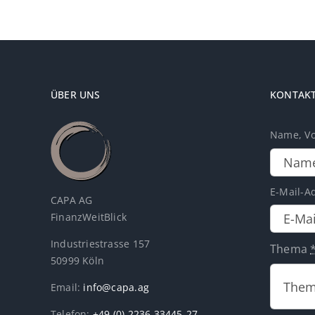
ÜBER UNS
KONTAK
Name, V
E-Mail-A
CAPA AG
FinanzWeitBlick
Industriestrasse 157
Thema
50999 Köln
Email:
info@capa.ag
Telefon:
+49 (0) 2236 33445-27