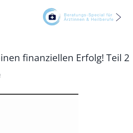
Themenspecial – Abfindung
inen finanziellen Erfolg! Teil 2
Themenspecial – Schenken / Vererben
!
Themenspecial – Trennung / Scheidun
Ärztinnen und Heilberufe
Wer wir sind