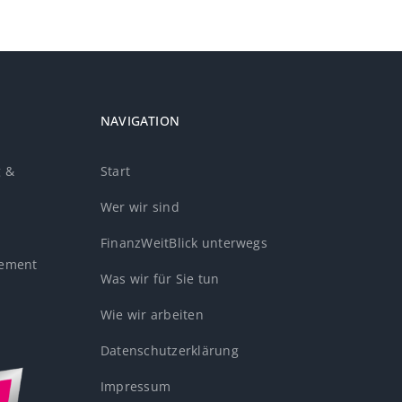
NAVIGATION
g &
Start
Wer wir sind
FinanzWeitBlick unterwegs
ement
Was wir für Sie tun
Wie wir arbeiten
Datenschutzerklärung
Impressum