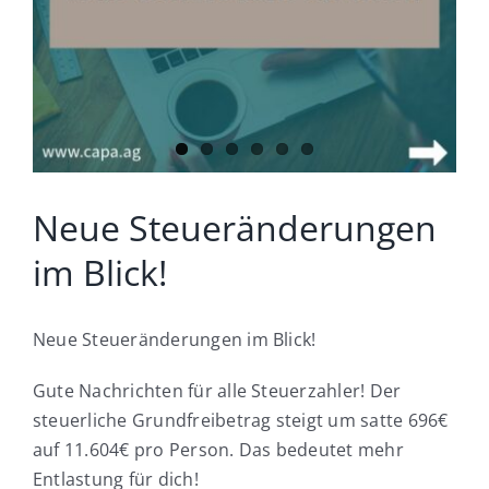
Was wir für Sie tun
Wie wir arbeiten
Was unsere Kunden sagen
Neue Steueränderungen
Wo kann ich mich bewerben
im Blick!
Neue Steueränderungen im Blick!
Gute Nachrichten für alle Steuerzahler! Der
steuerliche Grundfreibetrag steigt um satte 696€
auf 11.604€ pro Person. Das bedeutet mehr
Entlastung für dich!