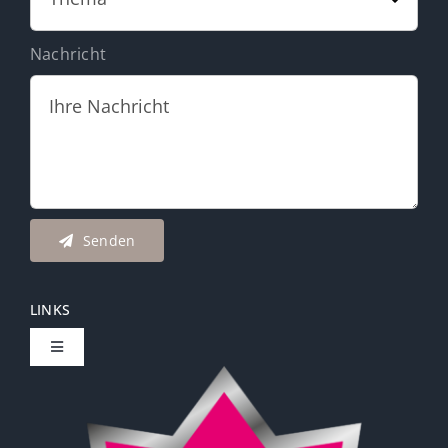
Nachricht
Senden
LINKS
Toggle
Navigation
Carola Schönherr | Coaching & Beratung