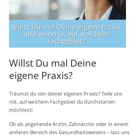
Was wir für Sie tun
Wie wir arbeiten
Was unsere Kunden sagen
Willst Du mal Deine
Wo kann ich mich bewerben
eigene Praxis?
Träumst du von deiner eigenen Praxis? Teile uns
mit, auf welchem Fachgebiet du durchstarten
möchtest!
Ob als angehende Ärztin, Zahnärztin oder in einem
anderen Bereich des Gesundheitswesens – lass uns