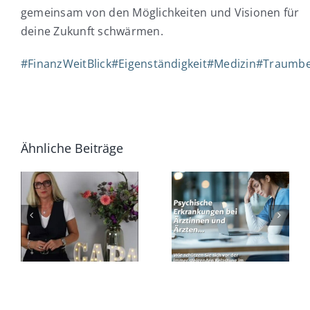
gemeinsam von den Möglichkeiten und Visionen für
deine Zukunft schwärmen.
#FinanzWeitBlick
#Eigenständigkeit
#Medizin
#Traumbe
Ähnliche Beiträge
Psychische
Erkrankungen
ung
Finanzcoa
bei
für
Ärztinnen
rinnen!
Ärztinnen
und
Ärzten