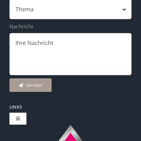
Nachricht
Senden
LINKS
Toggle
Navigation
Carola Schönherr | Coaching & Beratung