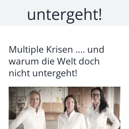
untergeht!
Was wir für Sie tun
Wie wir arbeiten
Was unsere Kunden sagen
Multiple Krisen …. und
warum die Welt doch
Wo kann ich mich bewerben
nicht untergeht!