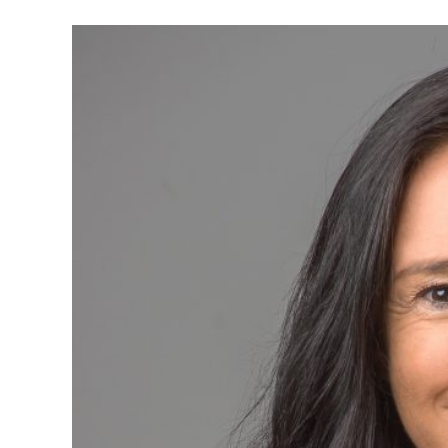
Zeige
grösseres
Bild