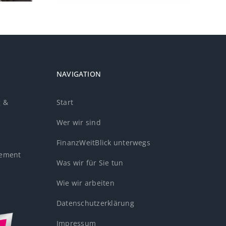
NAVIGATION
g &
Start
Wer wir sind
FinanzWeitBlick unterwegs
ement
Was wir für Sie tun
Wie wir arbeiten
Datenschutzerklärung
Impressum