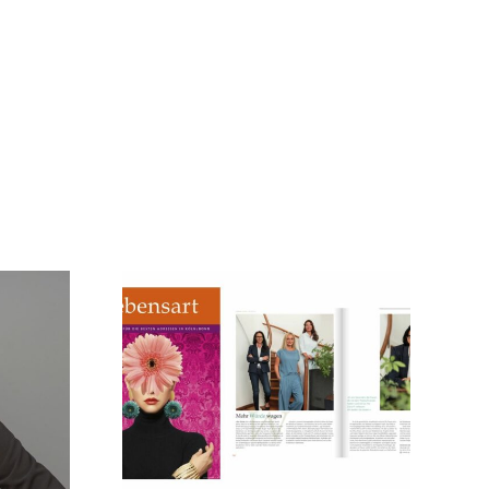
ART –
zin für
sten
en in
Bonn