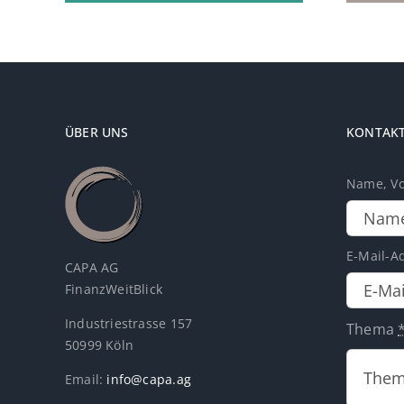
ÜBER UNS
KONTAK
Name, V
E-Mail-A
CAPA AG
FinanzWeitBlick
Industriestrasse 157
Thema
50999 Köln
Email:
info@capa.ag