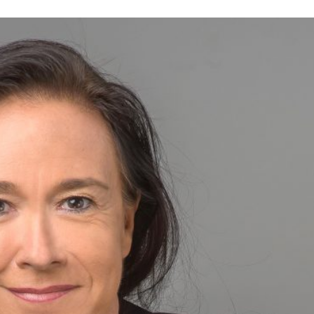
FinanzWeitBlick unterwegs
Was wir für Sie tun
Wie wir arbeiten
Was unsere Kunden sagen
Wo kann ich mich bewerben