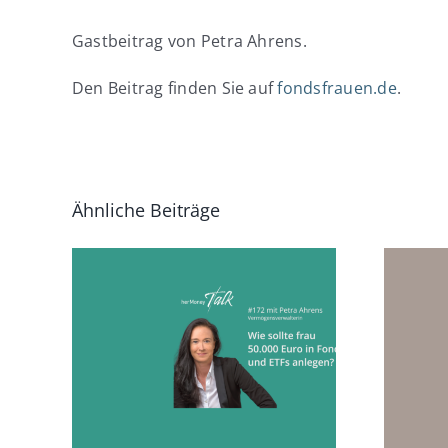
Gastbeitrag von Petra Ahrens.
Den Beitrag finden Sie auf
fondsfrauen.de
.
Ähnliche Beiträge
rau
„Aktien fürs
 in
Leben“
TFs