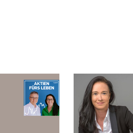
„Rendite darf
LEBENS
kein Privileg von
Das Maga
Einkommen
die be
oder Geschlecht
Adress
sein!“
Köln/