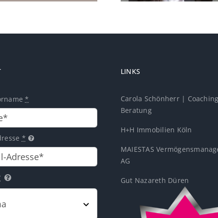
T
LINKS
Carola Schönherr | Coachin
orname
*
Beratung
H+H Immobilien Köln
dresse
*
MAIESTAS Vermögensmanag
AG
*
Gut Nazareth Düren